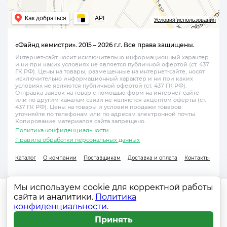
Как добраться
API
Условия использования
«Файнд кемистри». 2015 – 2026 г.г. Все права защищены.
Интернет-сайт носит исключительно информационный характер
и ни при каких условиях не является публичной офертой (ст. 437
ГК РФ). Цены на товары, размещенные на интернет-сайте, носят
исключительно информационный характер и ни при каких
условиях не являются публичной офертой (ст. 437 ГК РФ).
Отправка заявок на товар с помощью форм на интернет-сайте
или по другим каналам связи не являются акцептом оферты (ст.
437 ГК РФ). Цены на товары и условия продажи товаров
уточняйте по телефонам или по адресам электронной почты.
Копирование материалов сайта запрещено.
Политика конфиденциальности
Правила обработки персональных данных
Каталог
О компании
Поставщикам
Доставка и оплата
Контакты
Мы используем cookie для корректной работы
сайта и аналитики.
Политика
конфиденциальности
.
Принять
Главная
Каталог
Поиск