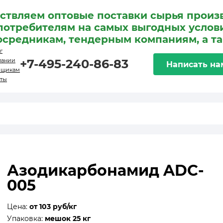
ствляем оптовые поставки сырья произ
потребителям на самых выгодных услови
осредникам, тендерным компаниям, а т
г
пании
+7-495-240-86-83
Написать на
вщикам
кты
Азодикарбонамид ADC-
005
Цена:
от 103 руб/кг
Упаковка:
мешок 25 кг