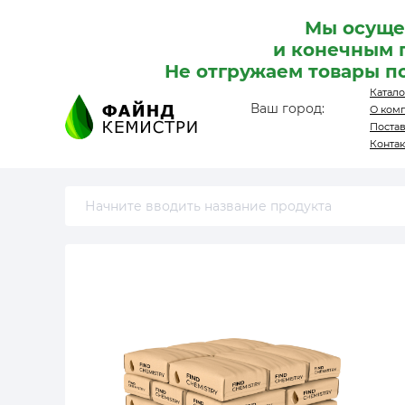
Мы осуще
и конечным 
Не отгружаем товары п
Катало
Ваш город:
О ком
Поста
Конта